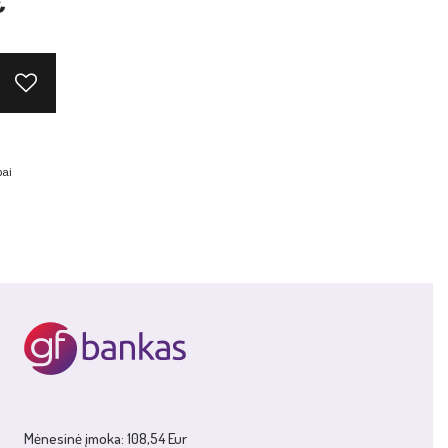
€
pai