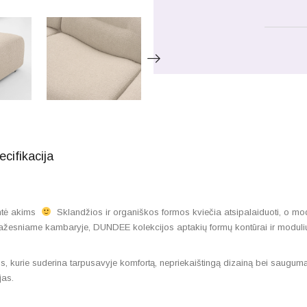
ecifikacija
entė akims
Sklandžios ir organiškos formos kviečia atsipalaiduoti, o modul
žesniame kambaryje, DUNDEE kolekcijos aptakių formų kontūrai ir modulių pa
kurie suderina tarpusavyje komfortą, nepriekaištingą dizainą bei saugumą. 
jas.