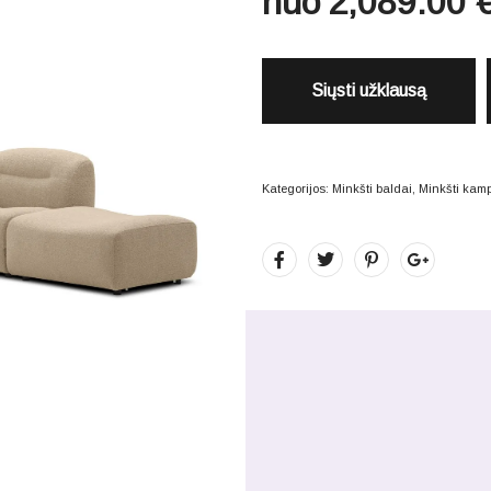
nuo
2,089.00
Siųsti užklausą
Kategorijos:
Minkšti baldai
,
Minkšti kam