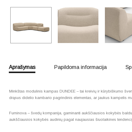
Aprašymas
Papildoma informacija
Sp
Minkštas modulinis kampas DUNDEE – tai kreivių ir kūrybiškumo šv
drąsus didelio kambario pagrindinis elementas, ar jaukus kampelis ma
Furninova – švedų kompanija, gaminanti aukščiausios kokybės baldus, 
aukščiausios kokybės audinių pagal naujausias šiuolaikines tendenci