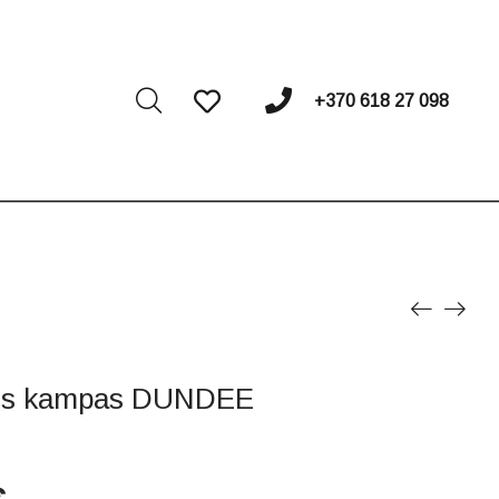
I
+370 618 27 098
nis kampas DUNDEE