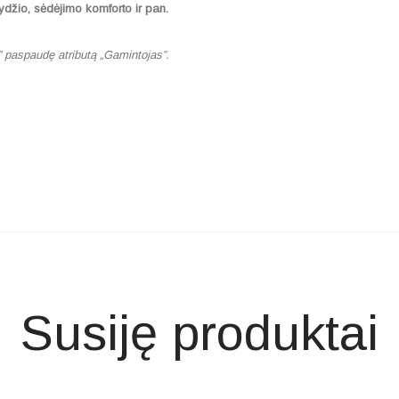
ydžio, sėdėjimo komforto ir pan.
” paspaudę atributą „Gamintojas”.
Susiję produktai