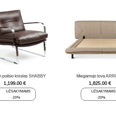
 poilsio krėslas SHABBY
Miegamojo lova AR
1,199.00
€
1,825.00
€
UŽSAKYMAMS
UŽSAKYMAMS
-20%
-20%