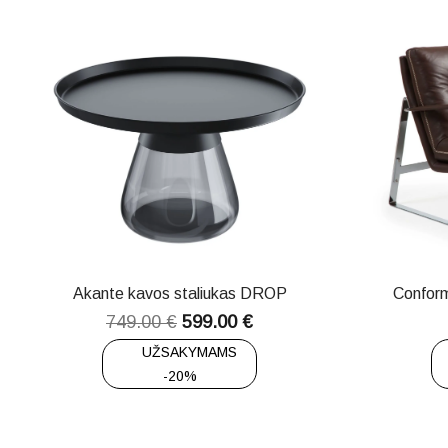
Akante kavos staliukas DROP
Conform
749.00
€
599.00
€
UŽSAKYMAMS
-20%