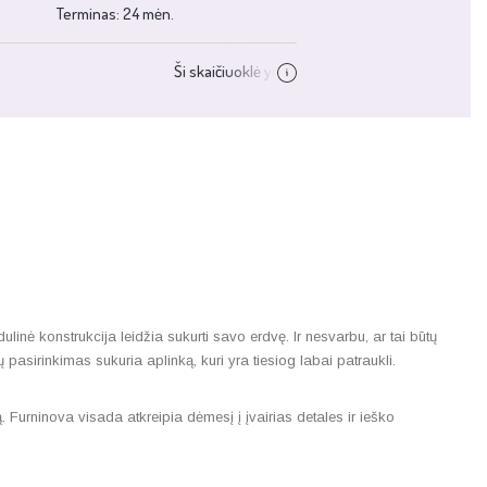
inė konstrukcija leidžia sukurti savo erdvę. Ir nesvarbu, ar tai būtų
sirinkimas sukuria aplinką, kuri yra tiesiog labai patraukli.
Furninova visada atkreipia dėmesį į įvairias detales ir ieško