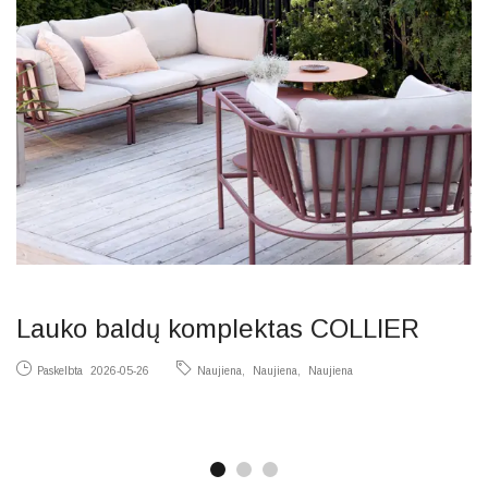
Lauko baldų komplektas COLLIER
K
Paskelbta
2026-05-26
Naujiena
Naujiena
Naujiena