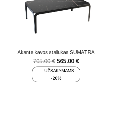
Akante kavos staliukas SUMATRA
705.00
€
565.00
€
UŽSAKYMAMS
-20%