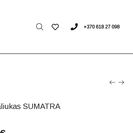
I
+370 618 27 098
taliukas SUMATRA