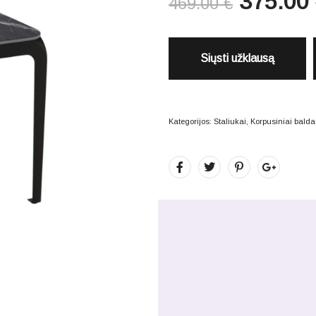
375.00
469.00
€
Siųsti užklausą
Kategorijos:
Staliukai
,
Korpusiniai balda