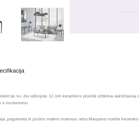
ecifikacija
nt tai, ko Jūs ieškojote. 12 mm keramikos plokštė užtikrina aukščiausią st
jos ir modernumo.
inija, pagaminta iš juodos matinio marmuro arba Marquina marble keramiko