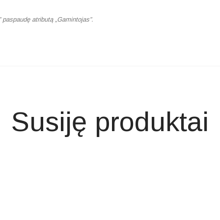
” paspaudę atributą „Gamintojas”.
Susiję produktai