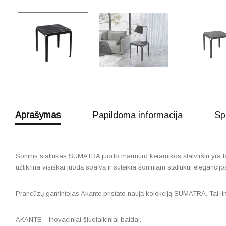
Aprašymas
Papildoma informacija
Sp
Šoninis staliukas SUMATRA juodo marmuro keramikos stalviršiu yra būte
užtikrina visiškai juodą spalvą ir suteikia šoniniam staliukui eleganci
Prancūzų gamintojas Akante pristato naują kolekciją SUMATRA. Tai l
AKANTE – inovaciniai šiuolaikiniai baldai.