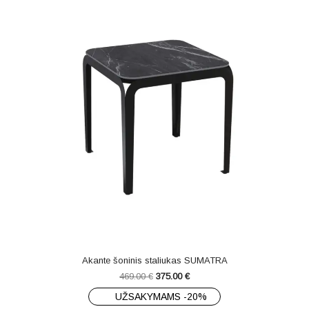
Akante šoninis staliukas SUMATRA
469.00
€
375.00
€
UŽSAKYMAMS -20%