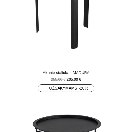
Akante staliukas MADURA
255.00
€
205.00
€
UŽSAKYMAMS -20%