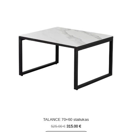
TALANCE 70×60 staliukas
525.00
€
315.00
€