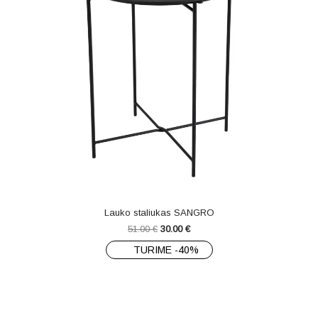
Lauko staliukas SANGRO
51.00
€
30.00
€
TURIME -40%