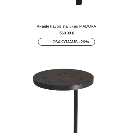
Akante kavos staliukas MADURA
560.00
€
UŽSAKYMAMS -20%