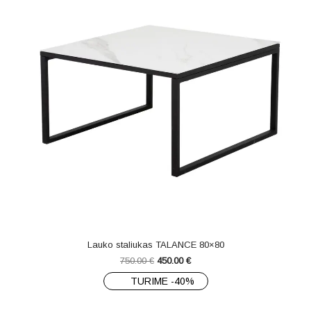
Lauko staliukas TALANCE 80×80
750.00
€
450.00
€
TURIME -40%