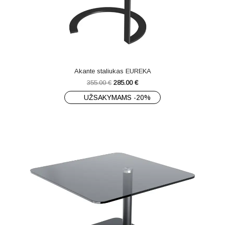
Akante staliukas EUREKA
355.00
€
285.00
€
UŽSAKYMAMS -20%