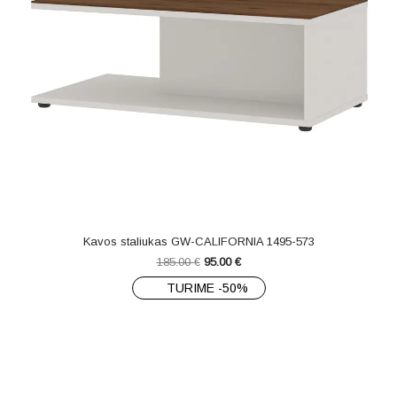
Kavos staliukas GW-CALIFORNIA 1495-573
185.00
€
95.00
€
TURIME -50%