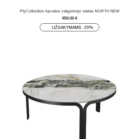
PlyCollection Apvalus valgomojo stalas NORTH NEW
650.00
€
UŽSAKYMAMS -20%