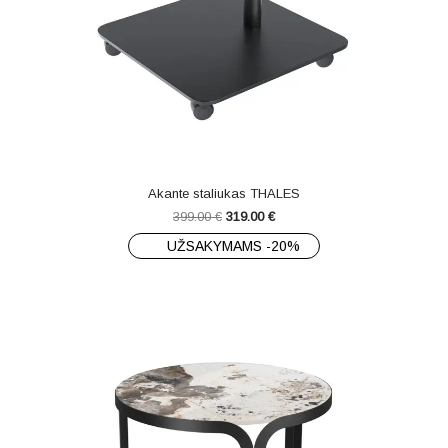
Akante staliukas THALES
399.00
€
319.00
€
UŽSAKYMAMS -20%