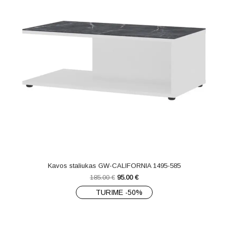
Kavos staliukas GW-CALIFORNIA 1495-585
185.00
€
95.00
€
TURIME -50%