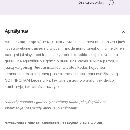
Aprašymas
Akante valgomojo kėdė NOTTINGHAM su sukimosi mechanizmu įneš
į Jūsų svetainę gaivaus oro gūsį ir modernumo prieskonį. Ji ne tik leis
patogiai įsitaisyti, bet ir prisitaikys prie bet kokio interjero. Kartu su
gražiu ir elegantišku valgomojo stalu šios kėdės sukuria patogų ir
jaukų valgomąjį. Juodai matinės lakuotos kėdės kojos bei
sėdimosios dalies spalvų pasirinkimas suteikia rafinuotą išvaizdą.
NOTTINGHAM kėdės tinka tiek prie valgomojo stalo, tiek darbo
kambaryje, tiek prieškambaryje.
*aktyvią nuorodą į gamintojo svetainę rasite prie „Papildoma
informacija” paspaudę atributą „Gamintojas”.
*užsakomas baldas. Minimalus užsakymo kiekis – 2 vnt.