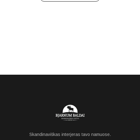
Skandinaviškas interjeras tavo namuose.