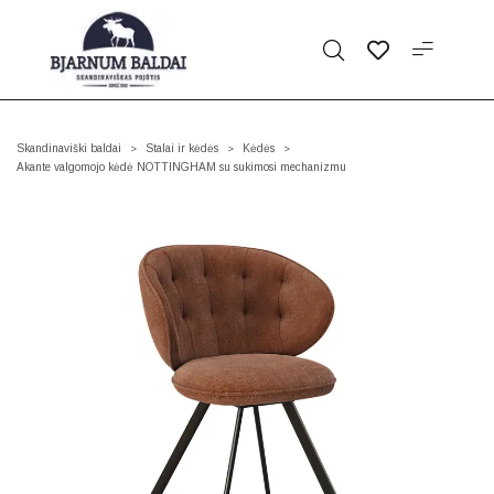
Skandinaviški baldai
Stalai ir kėdės
Kėdės
>
>
>
Akante valgomojo kėdė NOTTINGHAM su sukimosi mechanizmu