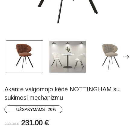
Akante valgomojo kėdė NOTTINGHAM su
sukimosi mechanizmu
UŽSAKYMAMS -20%
231.00
€
289.00
€