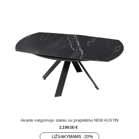
Akante valgomojo stalas su praplėtimu NEW AUSTIN
2,199.00
€
UŽSAKYMAMS -20%