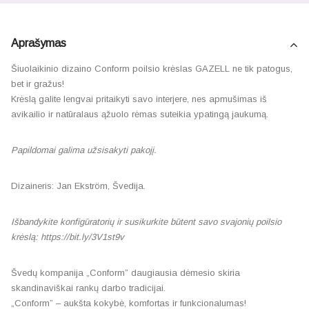
Aprašymas
Šiuolaikinio dizaino Conform poilsio krėslas GAZELL ne tik patogus,
bet ir gražus!
Krėslą galite lengvai pritaikyti savo interjere, nes apmušimas iš
avikailio ir natūralaus ąžuolo rėmas suteikia ypatingą jaukumą.
Papildomai galima užsisakyti pakojį.
Dizaineris: Jan Ekström, Švedija.
Išbandykite konfigūratorių ir susikurkite būtent savo svajonių poilsio
krėslą:
https://bit.ly/3V1st9v
Švedų kompanija „Conform” daugiausia dėmesio skiria
skandinaviškai rankų darbo tradicijai.
„Conform” – aukšta kokybė, komfortas ir funkcionalumas!