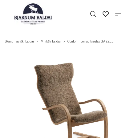
Skandinaviški baldai
Minkšti baldai
Conform poilsio krėslas GAZELL
>
>