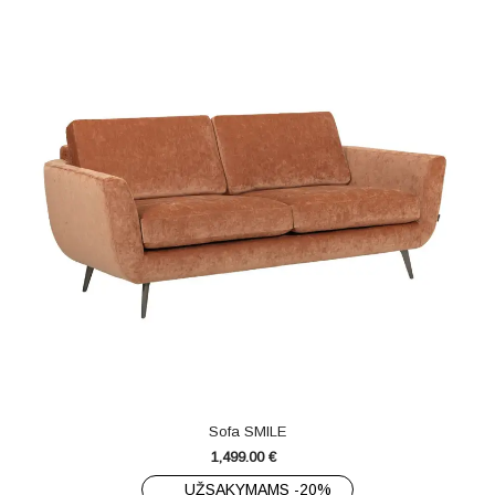
Sofa SMILE
1,499.00
€
UŽSAKYMAMS -20%