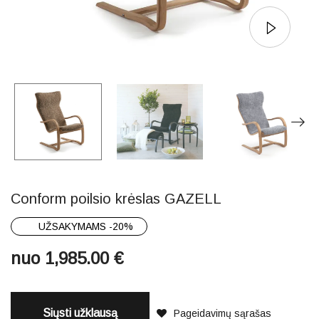
Conform poilsio krėslas GAZELL
UŽSAKYMAMS -20%
nuo
1,985.00
€
Siųsti užklausą
Pageidavimų sąrašas