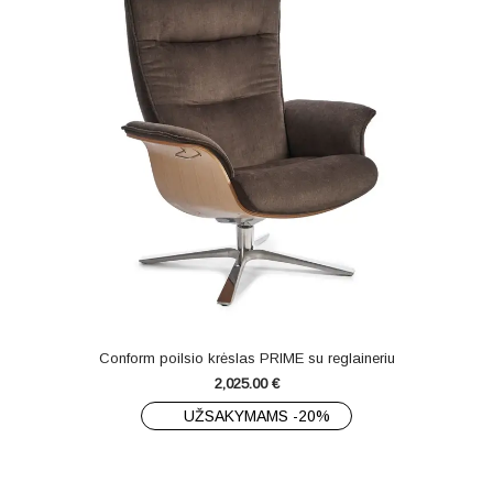
Conform poilsio krėslas PRIME su reglaineriu
2,025.00
€
UŽSAKYMAMS -20%