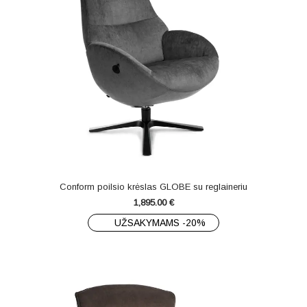
Conform poilsio krėslas GLOBE su reglaineriu
1,895.00
€
UŽSAKYMAMS -20%