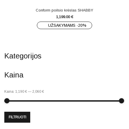
Conform poilsio krėslas SHABBY
1,199.00
€
UŽSAKYMAMS -20%
Kategorijos
Kaina
Kaina:
1,190 €
—
2,060 €
FILTRUOTI