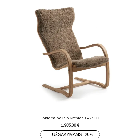
Conform poilsio krėslas GAZELL
1,985.00
€
UŽSAKYMAMS -20%