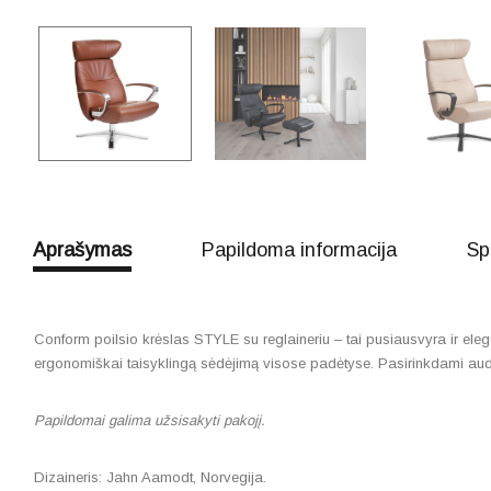
Aprašymas
Papildoma informacija
Sp
Conform poilsio krėslas STYLE su reglaineriu – tai pusiausvyra ir ele
ergonomiškai taisyklingą sėdėjimą visose padėtyse. Pasirinkdami audinio,
Papildomai galima užsisakyti pakojį.
Dizaineris: Jahn Aamodt, Norvegija.