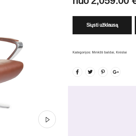
nuo
2,059.00
Siųsti užklausą
Kategorijos:
Minkšti baldai
,
Krėslai