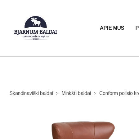
APIE MUS
P
Skandinaviški baldai
Minkšti baldai
Conform poilsio k
>
>