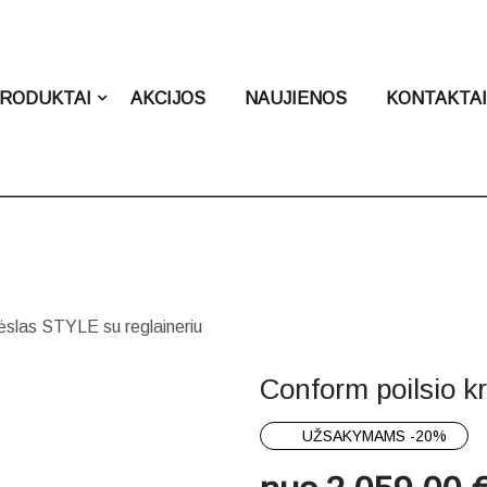
RODUKTAI
AKCIJOS
NAUJIENOS
KONTAKTA
rėslas STYLE su reglaineriu
Conform poilsio k
UŽSAKYMAMS -20%