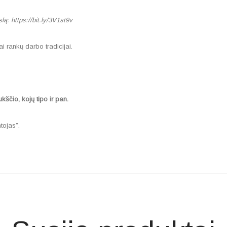
slą:
https://bit.ly/3V1st9v
rankų darbo tradicijai.
ščio, kojų tipo ir pan.
tojas”.