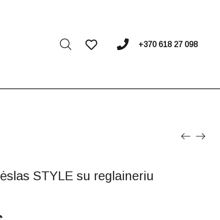
I
+370 618 27 098
rėslas STYLE su reglaineriu