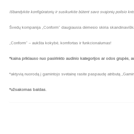
Išbandykite konfigūratorių ir susikurkite būtent savo svajonių poilsio krė
Švedų kompanija „Conform” daugiausia dėmesio skiria skandinaviškai 
„Conform” – aukšta kokybė, komfortas ir funkcionalumas!
*kaina priklauso nuo pasirinkto audinio kategorijos ar odos grupės, auk
*aktyvią nuorodą į gamintojo svetainę rasite paspaudę atributą „Gamin
*užsakomas baldas.