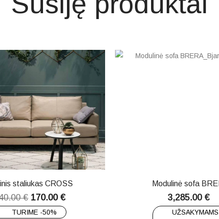
Susiję produktai
inis staliukas CROSS
Modulinė sofa BR
40.00
€
170.00
€
3,285.00
€
TURIME -50%
UŽSAKYMAMS