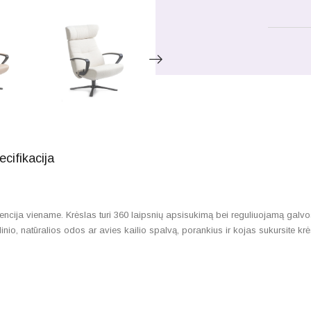
ecifikacija
gencija viename. Krėslas turi 360 laipsnių apsisukimą bei reguliuojamą galv
 natūralios odos ar avies kailio spalvą, porankius ir kojas sukursite krėslą p