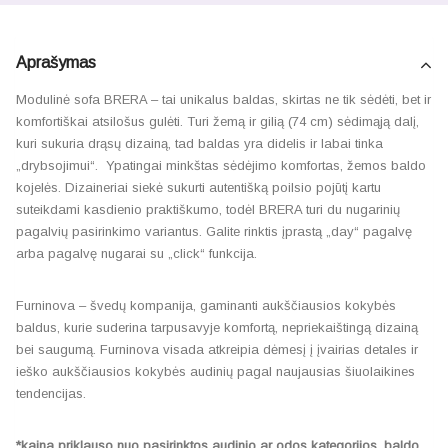
Aprašymas
Modulinė sofa BRERA – tai unikalus baldas, skirtas ne tik sėdėti, bet ir
komfortiškai atsilošus gulėti. Turi žemą ir gilią (74 cm) sėdimąją dalį,
kuri sukuria drąsų dizainą, tad baldas yra didelis ir labai tinka
„drybsojimui“. Ypatingai minkštas sėdėjimo komfortas, žemos baldo
kojelės. Dizaineriai siekė sukurti autentišką poilsio pojūtį kartu
suteikdami kasdienio praktiškumo, todėl BRERA turi du nugarinių
pagalvių pasirinkimo variantus. Galite rinktis įprastą „day“ pagalvę
arba pagalvę nugarai su „click“ funkcija.
Furninova – švedų kompanija, gaminanti aukščiausios kokybės
baldus, kurie suderina tarpusavyje komfortą, nepriekaištingą dizainą
bei saugumą. Furninova visada atkreipia dėmesį į įvairias detales ir
ieško aukščiausios kokybės audinių pagal naujausias šiuolaikines
tendencijas.
*kaina priklauso nuo pasirinktos audinio ar odos kategorijos, baldo