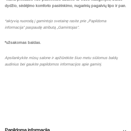
dydžio, sėdėjimo komforto pasirinkimo, nugarinių pagalvių tipo ir pan.
*aktyvią nuorodą į gamintojo svetainę rasite prie „Papildoma
informacija” paspaudę atributą „Gamintojas”.
*užsakomas baldas.
Apsilankykite mūsų salone ir apžiūrėkite šiuo metu siūlomus baldų
audinius bei gaukite papildomos informacijos apie gaminį.
Papildoma informacija