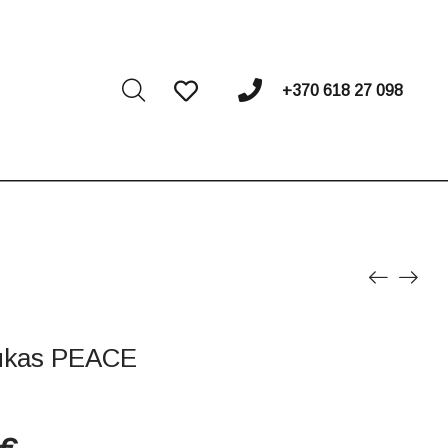
I
+370 618 27 098
iukas PEACE