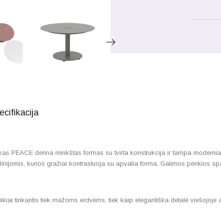
ecifikacija
kas PEACE derina minkštas formas su tvirta konstrukcija ir tampa modernia b
linijomis, kurios gražiai kontrastuoja su apvalia forma. Galimos penkios spalv
uikiai tinkantis tiek mažoms erdvėms, tiek kaip elegantiška detalė viešojoje a