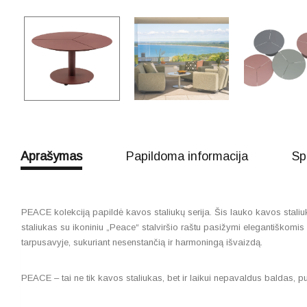
Aprašymas
Papildoma informacija
Sp
PEACE kolekciją papildė kavos staliukų serija. Šis lauko kavos staliu
staliukas su ikoniniu „Peace“ stalviršio raštu pasižymi elegantiškomis 
tarpusavyje, sukuriant nesenstančią ir harmoningą išvaizdą.
PEACE
– tai ne tik kavos staliukas, bet ir laikui nepavaldus baldas, p