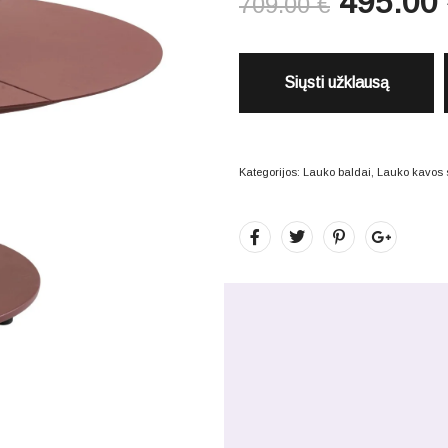
495.00
709.00
€
Siųsti užklausą
Kategorijos:
Lauko baldai
,
Lauko kavos s