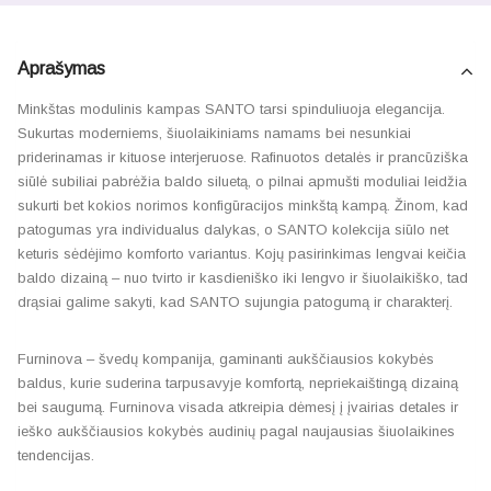
Aprašymas
Minkštas modulinis kampas SANTO tarsi spinduliuoja elegancija.
Sukurtas moderniems, šiuolaikiniams namams bei nesunkiai
priderinamas ir kituose interjeruose. Rafinuotos detalės ir prancūziška
siūlė subiliai pabrėžia baldo siluetą, o pilnai apmušti moduliai leidžia
sukurti bet kokios norimos konfigūracijos minkštą kampą. Žinom, kad
patogumas yra individualus dalykas, o SANTO kolekcija siūlo net
keturis sėdėjimo komforto variantus. Kojų pasirinkimas lengvai keičia
baldo dizainą – nuo tvirto ir kasdieniško iki lengvo ir šiuolaikiško, tad
drąsiai galime sakyti, kad SANTO sujungia patogumą ir charakterį.
Furninova – švedų kompanija, gaminanti aukščiausios kokybės
baldus, kurie suderina tarpusavyje komfortą, nepriekaištingą dizainą
bei saugumą. Furninova visada atkreipia dėmesį į įvairias detales ir
ieško aukščiausios kokybės audinių pagal naujausias šiuolaikines
tendencijas.