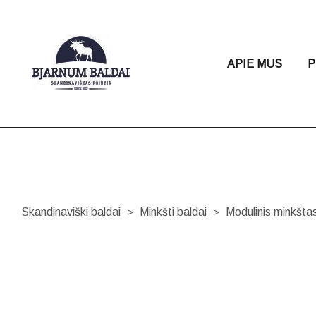
APIE MUS
P
Skandinaviški baldai
Minkšti baldai
Modulinis minkš
>
>