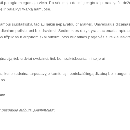
ti patogia miegamąja vieta. Po sėdimąja dalimi įrengta talpi patalynės dėž
vę ir palaikyti tvarką namuose.
mpui šiuolaikišką, tačiau laikui nepavaldų charakterį. Universalus dizainas lei
dieniam poilsiui bei bendravimui. Sėdimosios dalys yra stacionariai aptrau
tos užpildas ir ergonomiškai suformuotos nugarinės pagalvės suteikia išskir
aciją tiek erdviai svetainei, tiek kompaktiškesniam interjerui.
kurie suderina tarpusavyje komfortą, nepriekaištingą dizainą bei saugumą. 
jas.
pan.
” paspaudę atributą „Gamintojas”.