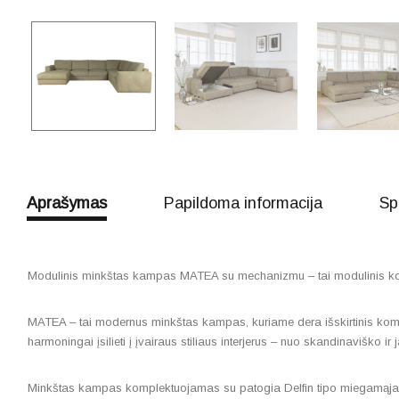
Aprašymas
Papildoma informacija
Sp
Modulinis minkštas kampas MATEA su mechanizmu – tai modulinis ko
MATEA – tai modernus minkštas kampas, kuriame dera išskirtinis komfor
harmoningai įsilieti į įvairaus stiliaus interjerus – nuo skandinaviško ir 
Minkštas kampas komplektuojamas su patogia Delfin tipo miegamąja funkc