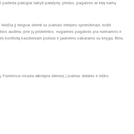
ė padeda patogiai laikyti patalynę, pledus, pagalves ar kitą namų
džia jį lengvai derinti su įvairiais interjero sprendimais, todėl
ktos audiniu, prie jų priderintos nugarinės pagalvės yra nuimamos ir
tinį komfortą kasdieniam poilsiui ir jaukiems vakarams su knyga, filmu
Furninova visada atkreipia dėmesį į įvairias detales ir ieško