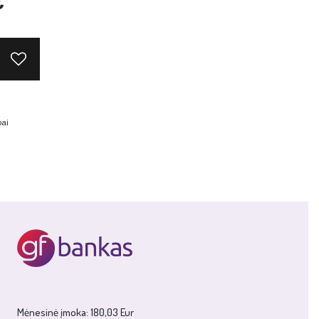
€
pai