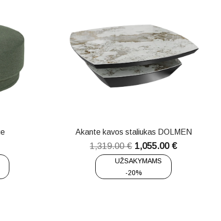
ge
Akante kavos staliukas DOLMEN
1,319.00
€
1,055.00
€
UŽSAKYMAMS
-20%