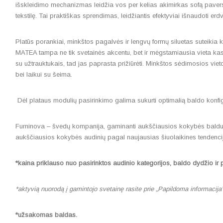
išskleidimo mechanizmas leidžia vos per kelias akimirkas sofą pavers
tekstilę. Tai praktiškas sprendimas, leidžiantis efektyviai išnaudoti erd
Platūs porankiai, minkštos pagalvės ir lengvų formų siluetas suteikia ka
MATEA tampa ne tik svetainės akcentu, bet ir mėgstamiausia vieta kas
su užtrauktukais, tad jas paprasta prižiūrėti. Minkštos sėdimosios vie
bei laikui su šeima.
Dėl plataus modulių pasirinkimo galima sukurti optimalią baldo konfigūr
Furninova – švedų kompanija, gaminanti aukščiausios kokybės baldus, 
aukščiausios kokybės audinių pagal naujausias šiuolaikines tendenci
*kaina priklauso nuo pasirinktos audinio kategorijos, baldo dydžio ir 
*aktyvią nuorodą į gamintojo svetainę rasite prie „Papildoma informacija
*užsakomas baldas.