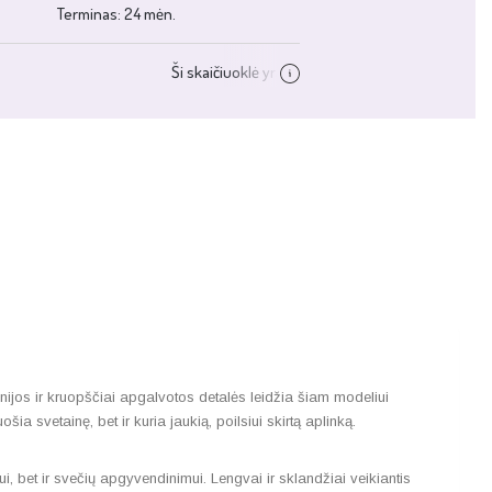
nijos ir kruopščiai apgalvotos detalės leidžia šiam modeliui
šia svetainę, bet ir kuria jaukią, poilsiui skirtą aplinką.
, bet ir svečių apgyvendinimui. Lengvai ir sklandžiai veikiantis