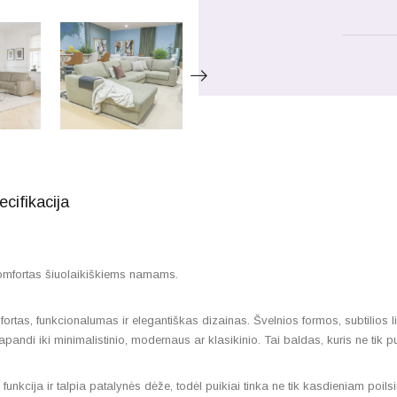
ecifikacija
mfortas šiuolaikiškiems namams.
tas, funkcionalumas ir elegantiškas dizainas. Švelnios formos, subtilios li
japandi iki minimalistinio, modernaus ar klasikinio. Tai baldas, kuris ne tik puo
ija ir talpia patalynės dėže, todėl puikiai tinka ne tik kasdieniam poilsiui