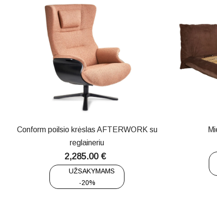
Conform poilsio krėslas AFTERWORK su
Mi
reglaineriu
2,285.00
€
UŽSAKYMAMS
-20%