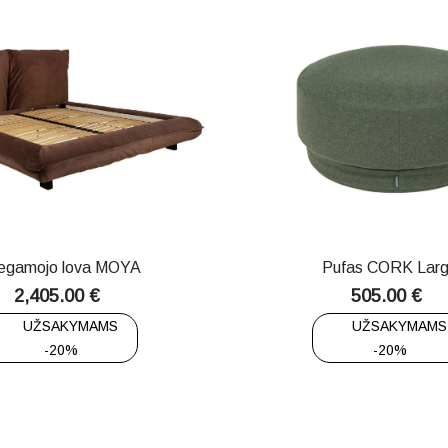
egamojo lova MOYA
Pufas CORK Lar
2,405.00
€
505.00
€
UŽSAKYMAMS
UŽSAKYMAMS
-20%
-20%