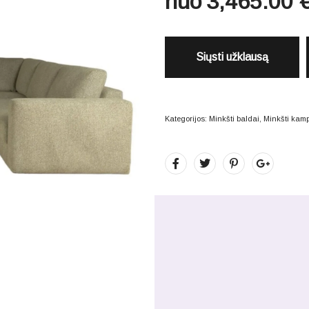
nuo
3,465.00
Siųsti užklausą
Kategorijos:
Minkšti baldai
,
Minkšti kam