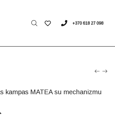
I
+370 618 27 098
tas kampas MATEA su mechanizmu