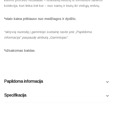
kūrimo proceso rezultatas – išskirtinių kėdžių iš formuotos faneros
kolekcija, kuri tinka bet kur – nuo namų ir biurų iki viešųjų erdvių.
*stalo kaina priklauso nuo medžiagos ir dydžio.
*aktyvią nuorodą į gamintojo svetainę rasite prie „Papildoma
informacija” paspaudę atributą „Gamintojas”.
*užsakomas baldas.
Papildoma informacija
Specifikacija