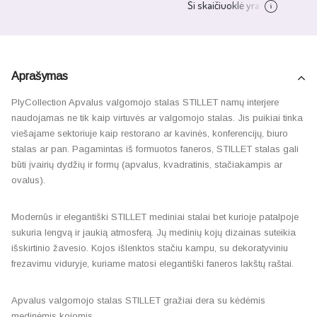
Aprašymas
PlyCollection Apvalus valgomojo stalas STILLET namų interjere
naudojamas ne tik kaip virtuvės ar valgomojo stalas. Jis puikiai tinka
viešajame sektoriuje kaip restorano ar kavinės, konferencijų, biuro
stalas ar pan. Pagamintas iš formuotos faneros, STILLET stalas gali
būti įvairių dydžių ir formų (apvalus, kvadratinis, stačiakampis ar
ovalus).
Modernūs ir elegantiški STILLET mediniai stalai bet kurioje patalpoje
sukuria lengvą ir jaukią atmosferą. Jų medinių kojų dizainas suteikia
išskirtinio žavesio. Kojos išlenktos stačiu kampu, su dekoratyviniu
frezavimu viduryje, kuriame matosi elegantiški faneros lakštų raštai.
Apvalus valgomojo stalas STILLET gražiai dera su kėdėmis
medinėmis kojomis.