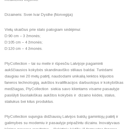
Dizaineris: Sven Ivar Dysthe (Norvegija)
Vietų skaičius prie stalo patogiam sėdėjimui:
D:90 cm – 3 žmonės;
D:105 cm – 4 žmonės;
D:120 cm – 4 žmonės.
PlyCollection – tai su meile ir rūpesčiu Latvijoje pagaminti
aukščiausios kokybės skandinaviško stiliaus baldai. Turėdami
daugiau nei 20 metų patirtį, naudodami unikalią lenktos klijuotos
faneros technologiją, aukštos kvalifikacijos darbuotojus ir kokybiškas
medžiagas, PlyCollection siekia savo klientams visame pasaulyje
pasiūlyti šiuolaikiškas aukštos kokybės ir dizaino kėdes, stalus,
staliukus bei kitus produktus.
PlyCollection sujungia didžiausių Latvijos baldų gamintojų patirtį ir
galimybes su moderniu ir pasaulyje pripažintu dizainu. Inovatyvaus