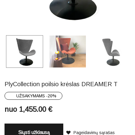
PlyCollection poilsio krėslas DREAMER T
UŽSAKYMAMS -20%
nuo
1,455.00
€
Siųsti užklausą
Pageidavimų sąrašas