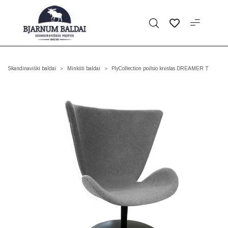
Skandinaviški baldai
Minkšti baldai
PlyCollection poilsio krėslas DREAMER T
>
>