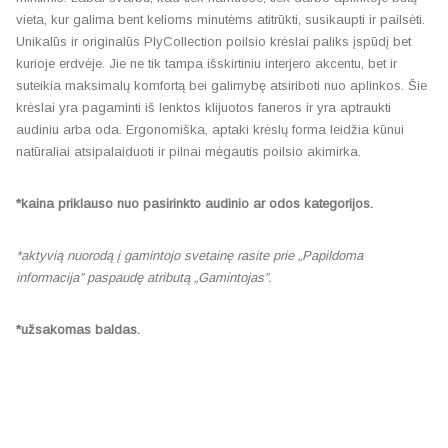
vieta, kur galima bent kelioms minutėms atitrūkti, susikaupti ir pailsėti.
Unikalūs ir originalūs PlyCollection poilsio krėslai paliks įspūdį bet
kurioje erdvėje. Jie ne tik tampa išskirtiniu interjero akcentu, bet ir
suteikia maksimalų komfortą bei galimybę atsiriboti nuo aplinkos. Šie
krėslai yra pagaminti iš lenktos klijuotos faneros ir yra aptraukti
audiniu arba oda. Ergonomiška, aptaki krėslų forma leidžia kūnui
natūraliai atsipalaiduoti ir pilnai mėgautis poilsio akimirka.
*kaina priklauso nuo pasirinkto audinio ar odos kategorijos.
*aktyvią nuorodą į gamintojo svetainę rasite prie „Papildoma
informacija” paspaudę atributą „Gamintojas”.
*užsakomas baldas.