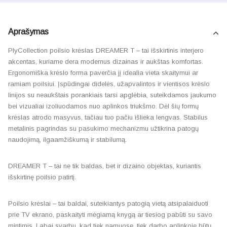
Aprašymas
PlyCollection poilsio krėslas DREAMER T – tai išskirtinis interjero
akcentas, kuriame dera modernus dizainas ir aukštas komfortas.
Ergonomiška krėslo forma paverčia jį idealia vieta skaitymui ar
ramiam poilsiui. Įspūdingai didelės, užapvalintos ir vientisos krėslo
linijos su neaukštais porankiais tarsi apglėbia, suteikdamos jaukumo
bei vizualiai izoliuodamos nuo aplinkos triukšmo. Dėl šių formų
krėslas atrodo masyvus, tačiau tuo pačiu išlieka lengvas. Stabilus
metalinis pagrindas su pasukimo mechanizmu užtikrina patogų
naudojimą, ilgaamžiškumą ir stabilumą.
DREAMER T – tai ne tik baldas, bet ir dizaino objektas, kuriantis
išskirtinę poilsio patirtį.
Poilsio krėslai – tai baldai, suteikiantys patogią vietą atsipalaiduoti
prie TV ekrano, paskaityti mėgiamą knygą ar tiesiog pabūti su savo
mintimis. Labai svarbu, kad tiek namuose, tiek darbo aplinkoje būtų