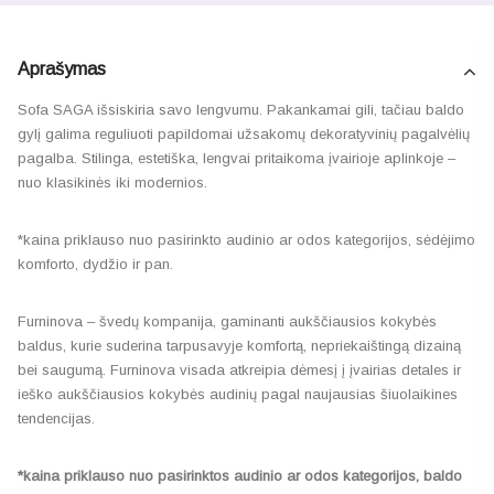
Aprašymas
Sofa SAGA išsiskiria savo lengvumu. Pakankamai gili, tačiau baldo
gylį galima reguliuoti papildomai užsakomų dekoratyvinių pagalvėlių
pagalba. Stilinga, estetiška, lengvai pritaikoma įvairioje aplinkoje –
nuo klasikinės iki modernios.
*kaina priklauso nuo pasirinkto audinio ar odos kategorijos, sėdėjimo
komforto, dydžio ir pan.
Furninova – švedų kompanija, gaminanti aukščiausios kokybės
baldus, kurie suderina tarpusavyje komfortą, nepriekaištingą dizainą
bei saugumą. Furninova visada atkreipia dėmesį į įvairias detales ir
ieško aukščiausios kokybės audinių pagal naujausias šiuolaikines
tendencijas.
*kaina priklauso nuo pasirinktos audinio ar odos kategorijos, baldo