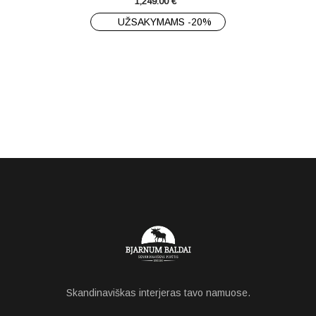
1,249.00
€
UŽSAKYMAMS -20%
Skandinaviškas interjeras tavo namuose.