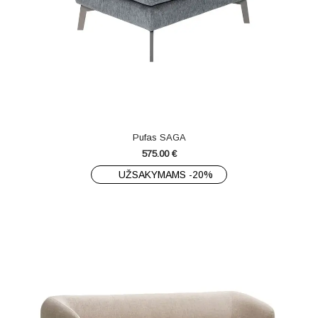
Pufas SAGA
575.00
€
UŽSAKYMAMS -20%