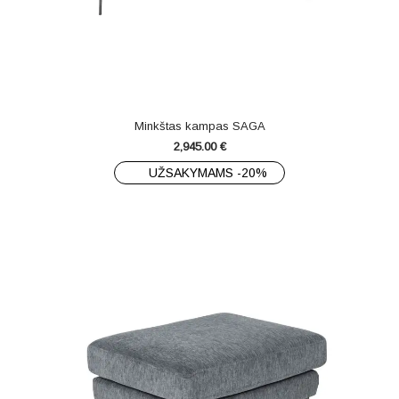
Minkštas kampas SAGA
2,945.00
€
UŽSAKYMAMS -20%