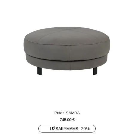
Pufas SAMBA
745.00
€
UŽSAKYMAMS -20%