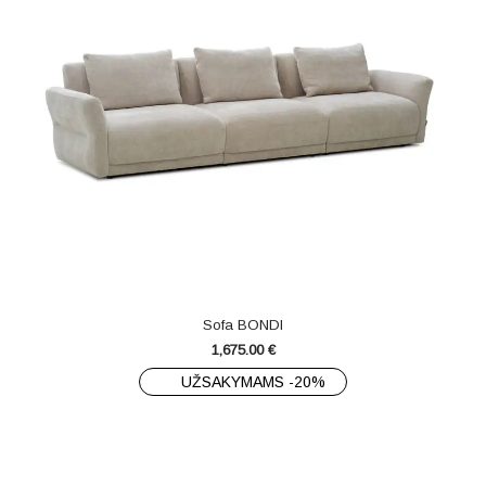
Sofa BONDI
1,675.00
€
UŽSAKYMAMS -20%