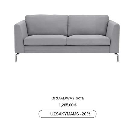
BROADWAY sofa
1,285.00
€
UŽSAKYMAMS -20%