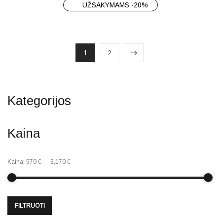
UŽSAKYMAMS -20%
1
2
Kategorijos
Kaina
Kaina:
570 €
—
3,170 €
FILTRUOTI