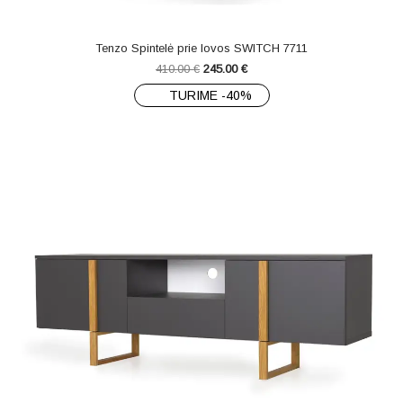
Tenzo Spintelė prie lovos SWITCH 7711
410.00
€
245.00
€
TURIME -40%