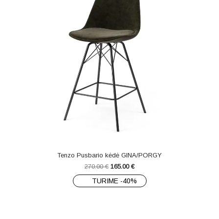
Tenzo Pusbario kėdė GINA/PORGY
270.00
€
165.00
€
TURIME -40%