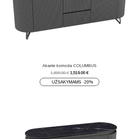
Akante komoda COLUMBUS
1,899.00
€
1,519.00
€
UŽSAKYMAMS -20%