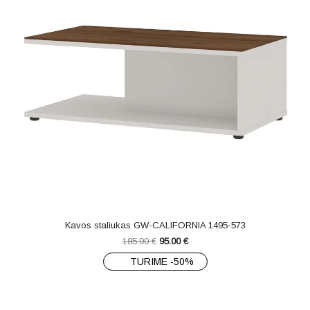
Kavos staliukas GW-CALIFORNIA 1495-573
185.00
€
95.00
€
TURIME -50%