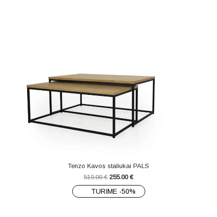
Tenzo Kavos staliukai PALS
510.00
€
255.00
€
TURIME -50%