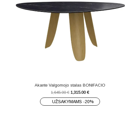
Akante Valgomojo stalas BONIFACIO
1,645.00
€
1,315.00
€
UŽSAKYMAMS -20%