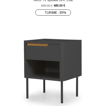
Tenzo TV spintelė LIPP 2542
805.00
€
485.00
€
TURIME -35%