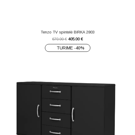
Tenzo TV spintelė BIRKA 2803
670.00
€
405.00
€
TURIME -40%