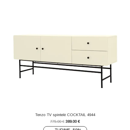
Tenzo TV spintelė COCKTAIL 4944
775.00
€
389.00
€