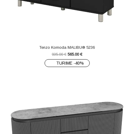
Tenzo Komoda MALIBU® 5236
935.00
€
565.00
€
TURIME -40%