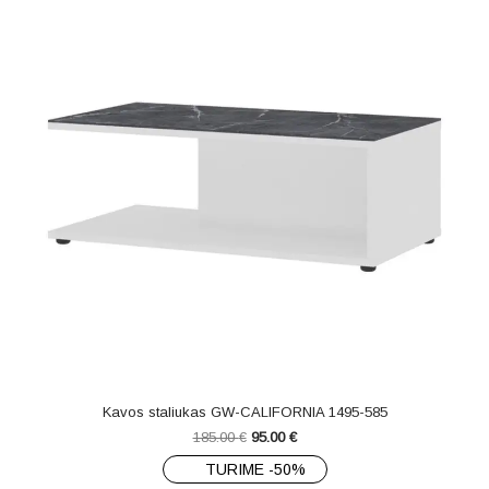
Kavos staliukas GW-CALIFORNIA 1495-585
185.00
€
95.00
€
TURIME -50%