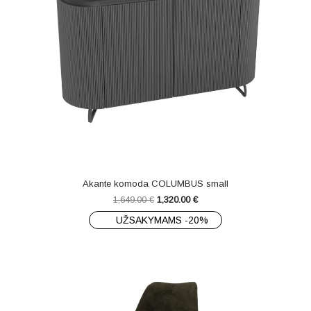
Akante komoda COLUMBUS small
1,649.00
€
1,320.00
€
UŽSAKYMAMS -20%