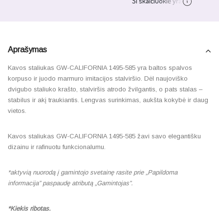
Aprašymas
Kavos staliukas GW-CALIFORNIA 1495-585 yra baltos spalvos
korpuso ir juodo marmuro imitacijos stalviršio. Dėl naujoviško
dvigubo staliuko krašto, stalviršis atrodo žvilgantis, o pats stalas –
stabilus ir akį traukiantis. Lengvas surinkimas, aukšta kokybė ir daug
vietos.
Kavos staliukas GW-CALIFORNIA 1495-585 žavi savo elegantišku
dizainu ir rafinuotu funkcionalumu.
*aktyvią nuorodą į gamintojo svetainę rasite prie „Papildoma
informacija” paspaudę atributą „Gamintojas”.
*Kiekis ribotas.