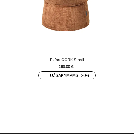
Pufas CORK Small
295.00
€
UŽSAKYMAMS -20%