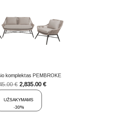
lsio komplektas PEMBROKE
45.00
€
2,835.00
€
UŽSAKYMAMS
-30%