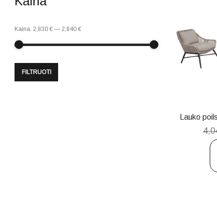
Kaina
Kaina:
2,830 €
—
2,840 €
FILTRUOTI
Lauko poi
4,0