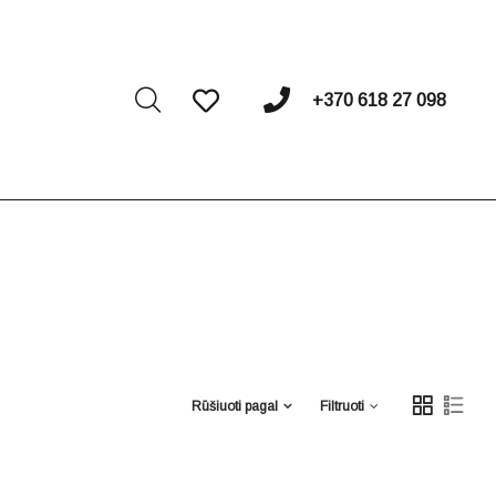
I
+370 618 27 098
Rūšiuoti pagal
Filtruoti