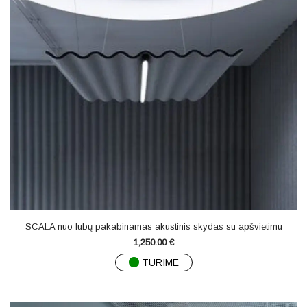
SCALA nuo lubų pakabinamas akustinis skydas su apšvietimu
1,250.00
€
TURIME