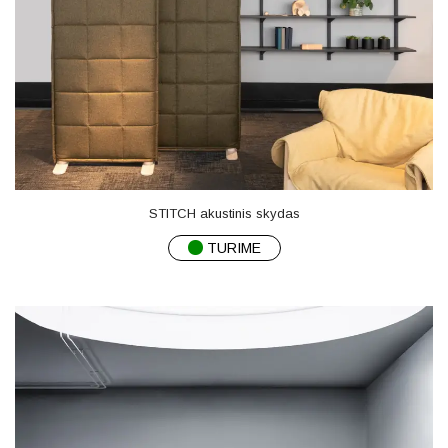
STITCH akustinis skydas
TURIME