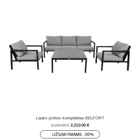
Lauko poilsio komplektas BELFORT
3,159.00
€
2,210.00
€
UŽSAKYMAMS -30%