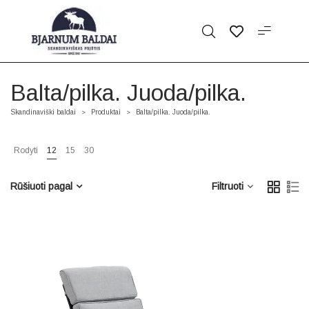
Balta/pilka. Juoda/pilka.
Skandinaviški baldai
Produktai
Balta/pilka. Juoda/pilka.
>
>
Rodyti
12
15
30
Rūšiuoti pagal
Filtruoti