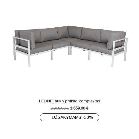
LEONE lauko poilsio komplektas
2,369.00
€
1,659.00
€
UŽSAKYMAMS -30%