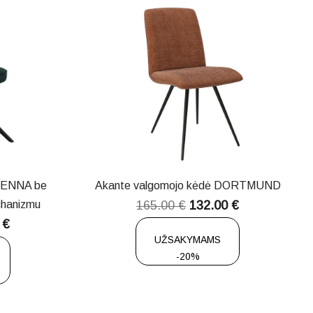
VIENNA be
Akante valgomojo kėdė DORTMUND
chanizmu
165.00
€
132.00
€
0
€
UŽSAKYMAMS
-20%