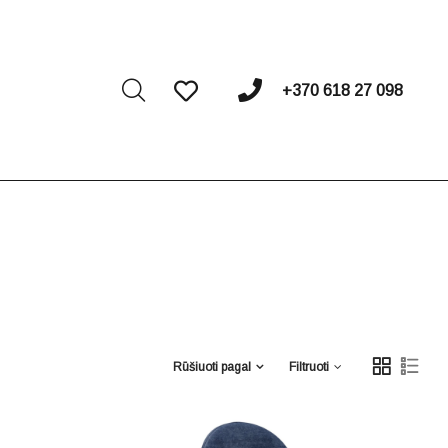
I
+370 618 27 098
Rūšiuoti pagal
Filtruoti