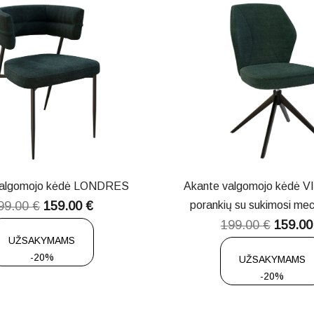
valgomojo kėdė LONDRES
Akante valgomojo kėdė 
99.00
€
159.00
€
porankių su sukimosi me
199.00
€
159.0
UŽSAKYMAMS
-20%
UŽSAKYMAMS
-20%