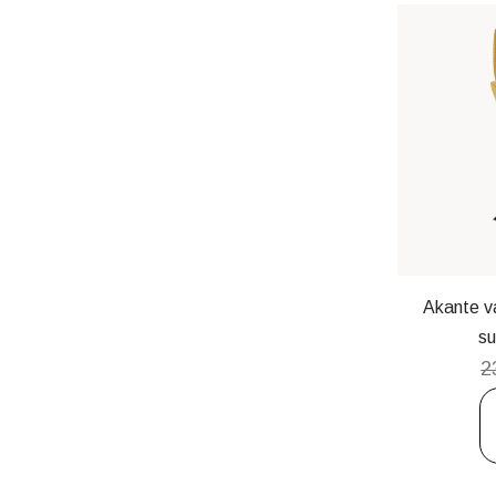
Akante v
s
2