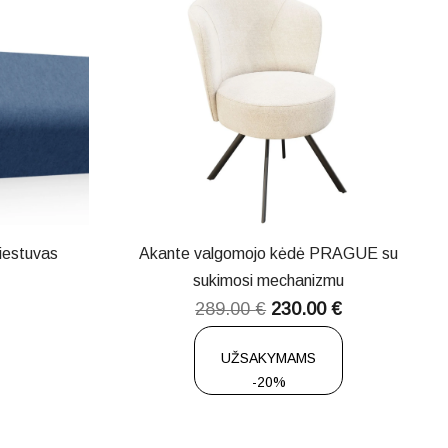
viestuvas
Akante valgomojo kėdė PRAGUE su
sukimosi mechanizmu
289.00
€
230.00
€
UŽSAKYMAMS
-20%