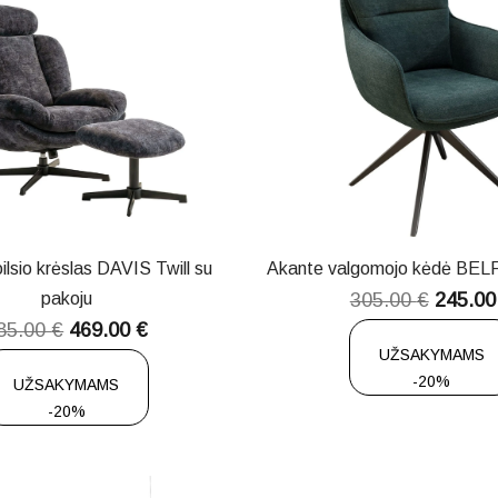
lsio krėslas DAVIS Twill su
Akante valgomojo kėdė BE
pakoju
305.00
€
245.0
85.00
€
469.00
€
UŽSAKYMAMS
-20%
UŽSAKYMAMS
-20%