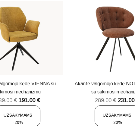
algomojo kėdė VIENNA su
Akante valgomojo kėdė 
ukimosi mechanizmu
su sukimosi mechan
39.00
€
191.00
€
289.00
€
231.0
UŽSAKYMAMS
UŽSAKYMAMS
-20%
-20%