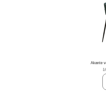
Akante 
1