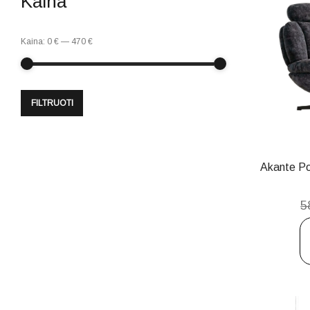
Kaina
Kaina:
0 €
—
470 €
FILTRUOTI
Akante Poi
5