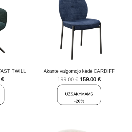
LFAST TWILL
Akante valgomojo kėdė CARDIFF
0
€
199.00
€
159.00
€
UŽSAKYMAMS
-20%