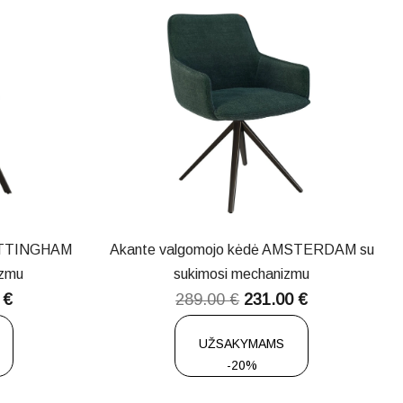
NOTTINGHAM
Akante valgomojo kėdė AMSTERDAM su
izmu
sukimosi mechanizmu
0
€
289.00
€
231.00
€
UŽSAKYMAMS
-20%