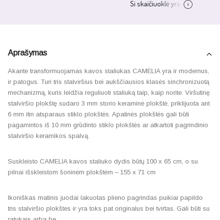
Aprašymas
Akante transformuojamas kavos staliukas CAMELIA yra ir modernus,
ir patogus. Turi tris stalviršius bei aukščiausios klasės sinchronizuotą
mechanizmą, kuris leidžia reguliuoti staliuką taip, kaip norite. Viršutinę
stalviršio plokštę sudaro 3 mm storio keraminė plokštė, priklijuota ant
6 mm itin atsparaus stiklo plokštės. Apatinės plokštės gali būti
pagamintos iš 10 mm grūdinto stiklo plokštės ar atkartoti pagrindinio
stalviršio keramikos spalvą.
Suskleisto CAMELIA kavos staliuko dydis būtų 100 x 65 cm, o su
pilnai išskleistom šoninėm plokštėm – 155 x 71 cm
Ikoniškas matinis juodai lakuotas plieno pagrindas puikiai papildo
tris stalviršio plokštes ir yra toks pat originalus bei tvirtas. Gali būti su
ratukais arba be.