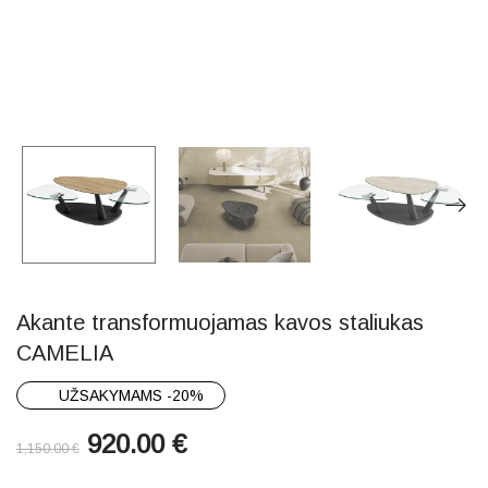
Akante transformuojamas kavos staliukas
CAMELIA
UŽSAKYMAMS -20%
920.00
€
1,150.00
€