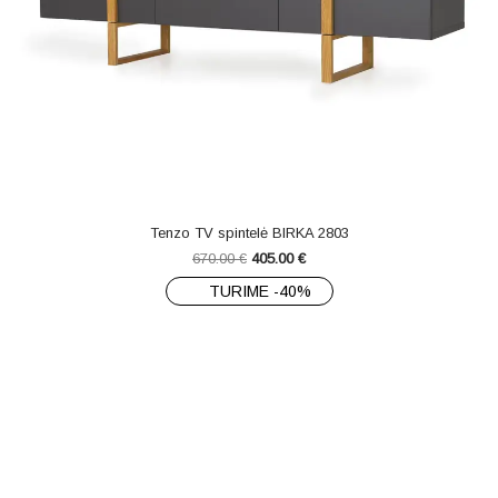
Tenzo TV spintelė BIRKA 2803
670.00
€
405.00
€
TURIME -40%