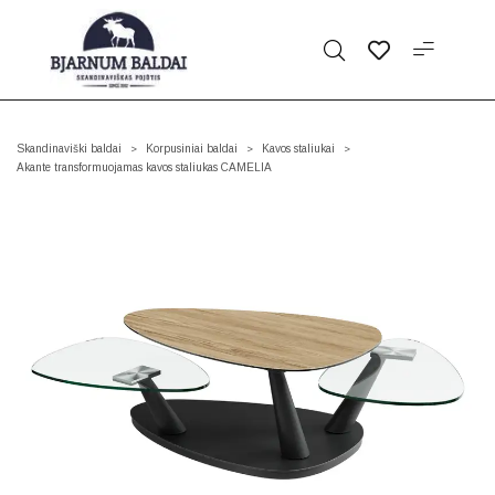
Skandinaviški baldai
Korpusiniai baldai
Kavos staliukai
>
>
>
Akante transformuojamas kavos staliukas CAMELIA