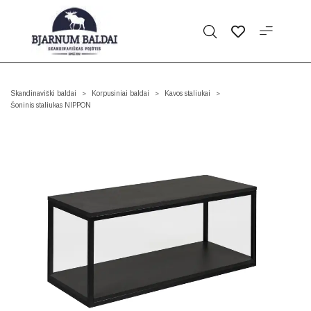
Skandinaviški baldai
Korpusiniai baldai
Kavos staliukai
>
>
>
Šoninis staliukas NIPPON