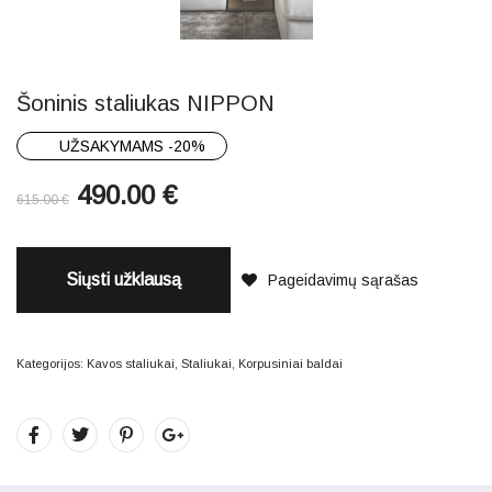
Šoninis staliukas NIPPON
UŽSAKYMAMS -20%
490.00
€
615.00
€
Siųsti užklausą
Pageidavimų sąrašas
Kategorijos:
Kavos staliukai
,
Staliukai
,
Korpusiniai baldai