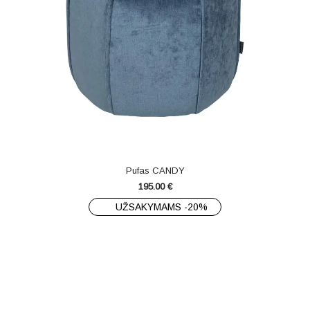
Pufas CANDY
195.00
€
UŽSAKYMAMS -20%