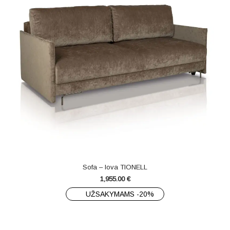
Sofa – lova TIONELL
1,955.00
€
UŽSAKYMAMS -20%