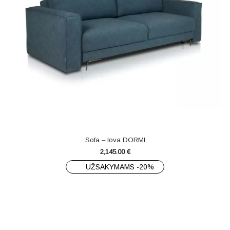
Sofa – lova DORMI
2,145.00
€
UŽSAKYMAMS -20%