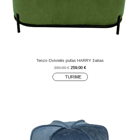
Tenzo Dvivietis pufas HARRY žalias
369.00
€
259.00
€
TURIME