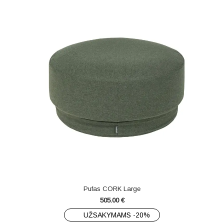
Pufas CORK Large
505.00
€
UŽSAKYMAMS -20%