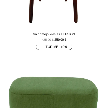
Valgomojo krėslas ILLUSION
425.00
€
250.00
€
TURIME -40%