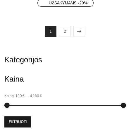
UŽSAKYMAMS -20%
1
2
Kategorijos
Kaina
Kaina:
130 €
—
4,180 €
FILTRUOTI