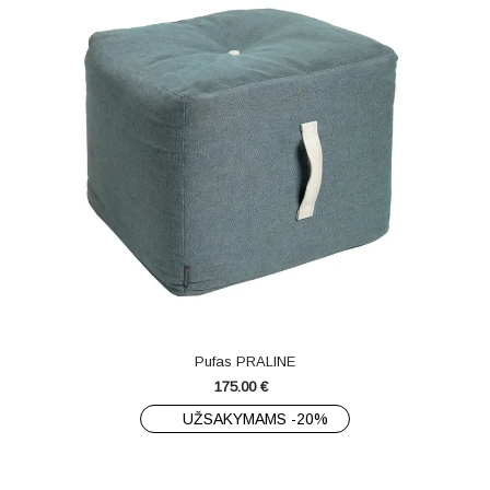
Pufas PRALINE
175.00
€
UŽSAKYMAMS -20%