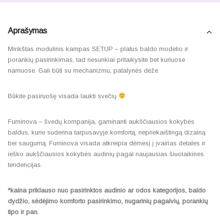
Aprašymas
Minkštas modulinis kampas SETUP – platus baldo modelio ir
porankių pasirinkimas, tad nesunkiai pritaikysite bet kuriuose
namuose. Gali būti su mechanizmu, patalynės dėže.
Būkite pasiruošę visada laukti svečių
Furninova – švedų kompanija, gaminanti aukščiausios kokybės
baldus, kurie suderina tarpusavyje komfortą, nepriekaištingą dizainą
bei saugumą. Furninova visada atkreipia dėmesį į įvairias detales ir
ieško aukščiausios kokybės audinių pagal naujausias šiuolaikines
tendencijas.
*kaina priklauso nuo pasirinktos audinio ar odos kategorijos, baldo
dydžio, sėdėjimo komforto pasirinkimo, nugarinių pagalvių, porankių
tipo ir pan.