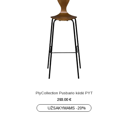
PlyCollection Pusbario kėdė PYT
293.00
€
UŽSAKYMAMS -20%