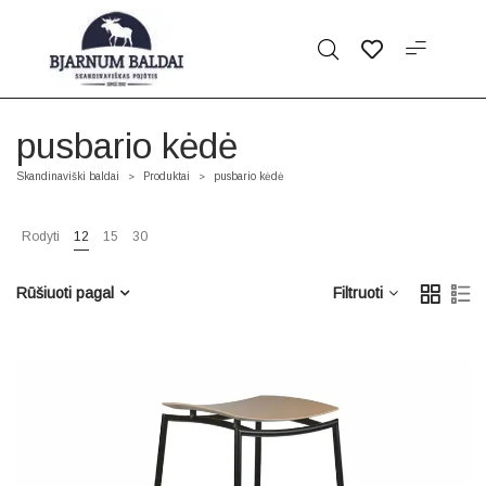
pusbario kėdė
Skandinaviški baldai
Produktai
pusbario kėdė
>
>
Rodyti
12
15
30
Rūšiuoti pagal
Filtruoti