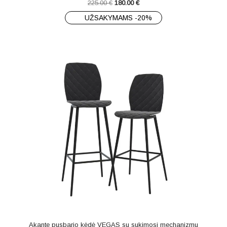
225.00
€
180.00
€
UŽSAKYMAMS -20%
Akante pusbario kėdė VEGAS su sukimosi mechanizmu