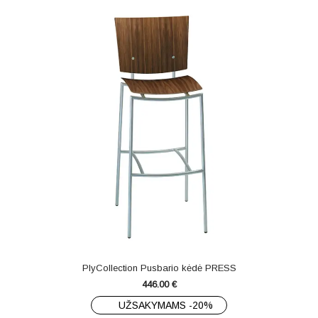
PlyCollection Pusbario kėdė PRESS
446.00
€
UŽSAKYMAMS -20%