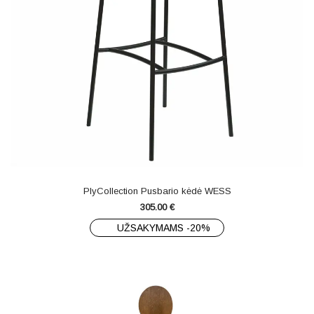
PlyCollection Pusbario kėdė WESS
305.00
€
UŽSAKYMAMS -20%