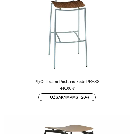
PlyCollection Pusbario kėdė PRESS
446.00
€
UŽSAKYMAMS -20%