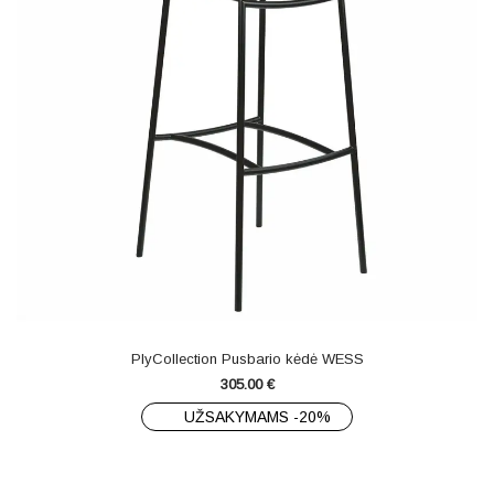
PlyCollection Pusbario kėdė WESS
305.00
€
UŽSAKYMAMS -20%