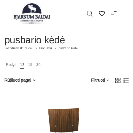
pusbario kėdė
Skandinaviški baldai
Produktai
pusbario kėdė
>
>
Rodyti
12
15
30
Rūšiuoti pagal
Filtruoti