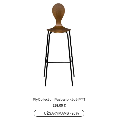
PlyCollection Pusbario kėdė PYT
293.00
€
UŽSAKYMAMS -20%