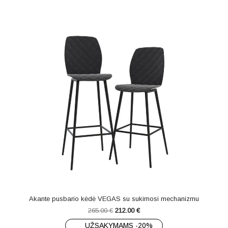
Akante pusbario kėdė VEGAS su sukimosi mechanizmu
265.00
€
212.00
€
UŽSAKYMAMS -20%